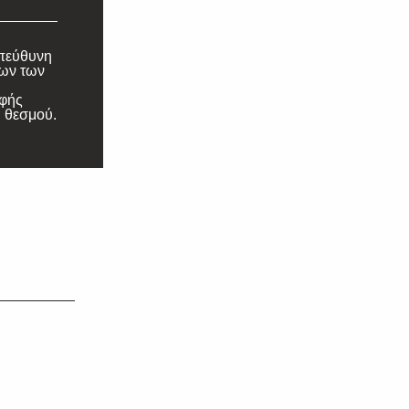
υπεύθυνη
λων των
αφής
 θεσμού.