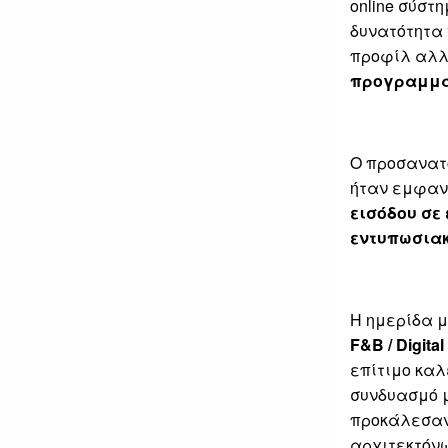
online σύστ
δυνατότητα
προφίλ αλλ
προγραμμα
Ο προσανατο
ήταν εμφανή
εισόδου σε
εντυπωσιακ
Η ημερίδα μ
F&B / Digital
επίτιμο κα
συνδυασμό μ
προκάλεσαν
αρχιτεκτόνω