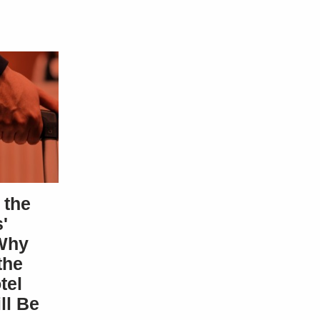
 the
'
Why
the
tel
ll Be