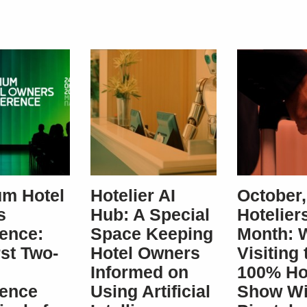
m Hotel
Hotelier AI
October,
s
Hub: A Special
Hoteliers
ence:
Space Keeping
Month: 
rst Two-
Hotel Owners
Visiting 
Informed on
100% Ho
rence
Using Artificial
Show Wi