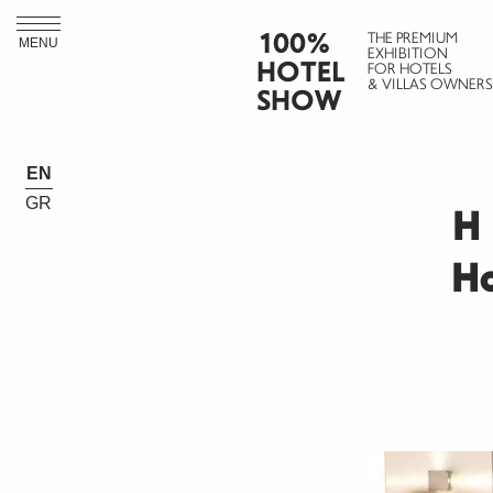
100%
THE PREMIUM
MENU
EXHIBITION
HOTEL
FOR HOTELS
& VILLAS OWNERS
SHOW
EN
GR
Η 
Ho