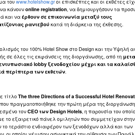
ημα του
www.hotelshow.gr
οι επισκέπτες και οι εκθέτες είχ
 να κάνουν
online registration
, να δημιουργήσουν τα προσ
ά και να
έρθουν σε επικοινωνία μεταξύ τους
τίζοντας ραντεβού
κατά τη διάρκεια της έκθεσης.
λισμός του 100% Hotel Show στο Design και την Υψηλή α
ς σε όλες τις εκφάνσεις της διοργάνωσης, από τη
μετα
 εντυπωσιακό lobby ξενοδοχείου μέχρι και τα καλαίσ
ά περίπτερα των εκθετών
.
ε τίτλο
The three Directions of a Successful Hotel Renovati
που πραγματοποιήθηκε την πρώτη μέρα της διοργάνωσης
λεσμένο τον
CEO των Design Hotels
, η παρουσία του οποίο
ε το εξαιρετικό πάνελ ομιλητών που συμμετείχαν στην
 το τεράστιο ενδιαφέρον των ξενοδόχων αλλά και των
ν, οι οποίοι γέμισαν ασφυκτικά την αίθουσα των Παρά