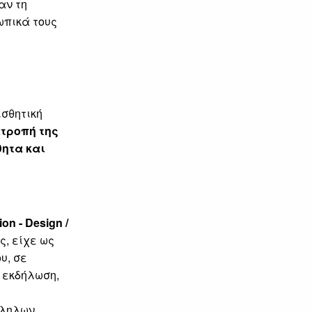
αν τη
ωπικά τους
ισθητική
τροπή της
θητα και
on - Design /
, είχε ως
υ, σε
 εκδήλωση,
λληλων