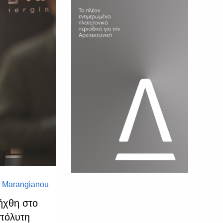
a Marangianou
ήχθη στο
πόλυτη