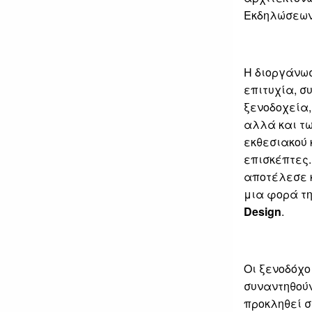
Εκδηλώσεων 
Η διοργάνωσ
επιτυχία, 
ξενοδοχεία,
αλλά και τω
εκθεσιακού 
επισκέπτες
αποτέλεσε κ
μια φορά τη
Design
.
Οι ξενοδόχο
συναντηθού
προκληθεί σ