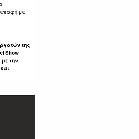
α
ε επαφή με
εργατών της
el Show
 με την
 και