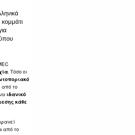
λληνικά
 κομμάτι
για
τύπου
 MEC
χία
. Τόσο οι
ωτοποριακό
 από το
ένα
ιδανικό
ρεσης κάθε
αφανεί
α από το