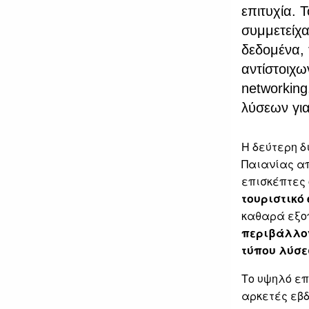
επιτυχία. 
συμμετείχα
δεδομένα, 
αντίστοιχω
networkin
λύσεων για
Η δεύτερη 
Παιανίας απ
επισκέπτες 
τουριστικό 
καθαρά εξοπ
περιβάλλον
τύπου λύσε
Το υψηλό επ
αρκετές εβδ